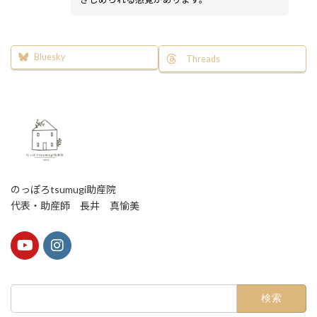
Bluesky
Threads
のっぽろtsumugi助産院
代表・助産師 長井 真愉美
検
索: