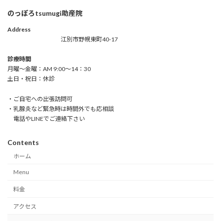
のっぽろtsumugi助産院
Address
江別市野幌東町40-17
診療時間
月曜～金曜：AM 9:00～14：30
土日・祝日：休診
・ご自宅への出張訪問可
・乳腺炎など緊急時は時間外でも応相談
電話やLINEでご連絡下さい
Contents
ホーム
Menu
料金
アクセス