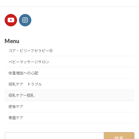
代表・助産師 長井 真愉美
Menu
コア・ビリーフセラピーⓇ
ベビーマッサージサロン
体重増加への心配
母乳ケア トラブル
母乳ケアー授乳
産後ケア
骨盤ケア
検