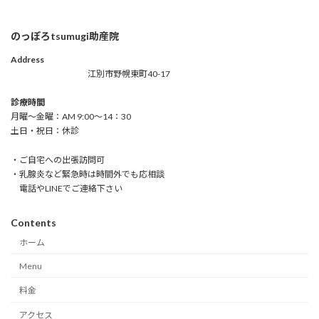
のっぽろtsumugi助産院
Address
江別市野幌東町40-17
診療時間
月曜～金曜：AM 9:00～14：30
土日・祝日：休診
・ご自宅への出張訪問可
・乳腺炎など緊急時は時間外でも応相談
電話やLINEでご連絡下さい
Contents
ホーム
Menu
料金
アクセス